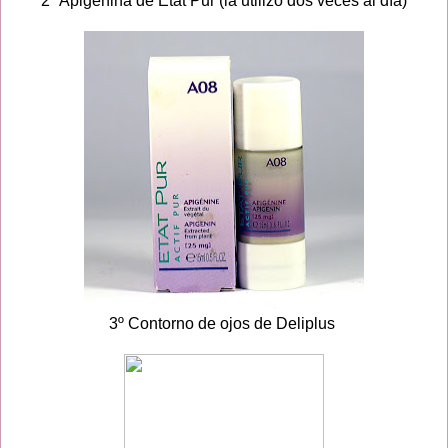
2º Apigenina de Etat Pur (la utilizo dos veces al día)
3º Contorno de ojos de Deliplus