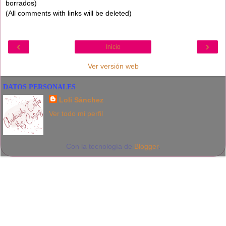
borrados)
(All comments with links will be deleted)
‹
›
Inicio
Ver versión web
DATOS PERSONALES
Loli Sánchez
Ver todo mi perfil
Con la tecnología de
Blogger
.