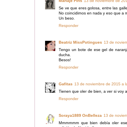
Mariaje Piris
13 de noviembre de 201
Se ve que eres golosa, entre las gall
No coincidimos en nada y eso que a 
Un beso.
Responder
Beatriz MissPotingues
13 de noviem
Tengo un bote de ese gel de naranja
ducha.
Besos!
Responder
Gafitas
13 de noviembre de 2015 a l
Tienen que oler de bien, a ver si voy 
Responder
Soraya1889 OnBelleza
13 de noviem
Mmmmmm que bien debía oler ese g