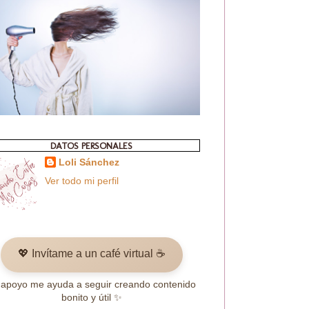
DATOS PERSONALES
Loli Sánchez
Ver todo mi perfil
💖 Invítame a un café virtual ☕
 apoyo me ayuda a seguir creando contenido
bonito y útil ✨