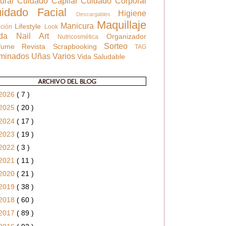
tural
Cuidado Capilar
Cuidado Corporal
uidado Facial
Higiene
Descargables
Maquillaje
Manicura
Lifestyle
ación
Look
oda
Nail Art
Organizador
Nutricosmética
Sorteo
rfume
Revista
Scrapbooking
TAG
rminados
Uñas
Varios
Vida Saludable
ARCHIVO DEL BLOG
2026
( 7 )
2025
( 20 )
2024
( 17 )
2023
( 19 )
2022
( 3 )
2021
( 11 )
2020
( 21 )
2019
( 38 )
2018
( 60 )
2017
( 89 )