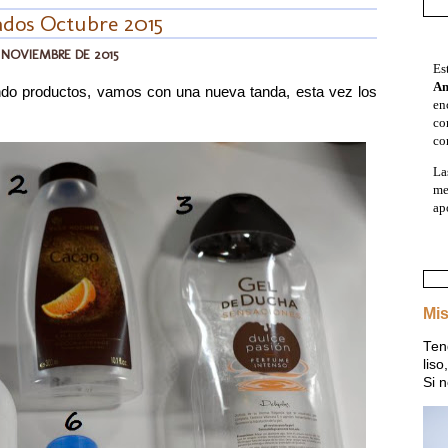
dos Octubre 2015
E NOVIEMBRE DE 2015
Es
A
do productos, vamos con una nueva tanda, esta vez los
en
co
co
La
me
ap
Mis
Ten
lis
Si n