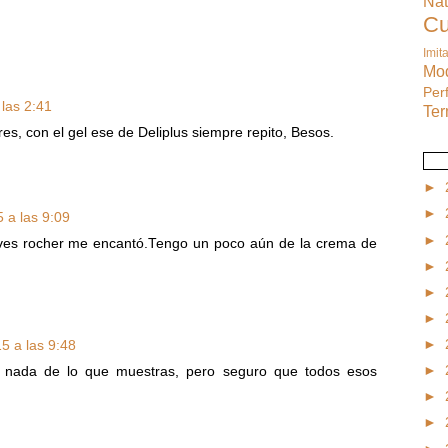
Na
C
Imit
M
Pe
las 2:41
Te
s, con el gel ese de Deliplus siempre repito, Besos.
►
►
 a las 9:09
►
yves rocher me encantó.Tengo un poco aún de la crema de
►
►
►
►
5 a las 9:48
►
 nada de lo que muestras, pero seguro que todos esos
►
►