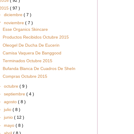
2016
( 92 )
2015
( 97 )
►
diciembre
( 7 )
▼
noviembre
( 7 )
Esse Organics Skincare
Productos Recibidos Octubre 2015
Oleogel De Ducha De Eucerin
Camisa Vaquera De Banggood
Terminados Octubre 2015
Bufanda Blanca De Cuadros De SheIn
Compras Octubre 2015
►
octubre
( 9 )
►
septiembre
( 4 )
►
agosto
( 8 )
►
julio
( 8 )
►
junio
( 12 )
►
mayo
( 8 )
►
abril
( 8 )