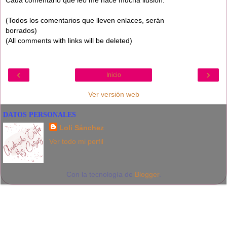
Cada comentario que leo me hace mucha ilusión.
(Todos los comentarios que lleven enlaces, serán
borrados)
(All comments with links will be deleted)
‹
›
Inicio
Ver versión web
DATOS PERSONALES
Loli Sánchez
Ver todo mi perfil
Con la tecnología de
Blogger
.