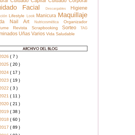
tural
Cuidado Capilar
Cuidado Corporal
uidado Facial
Higiene
Descargables
Maquillaje
Manicura
Lifestyle
ación
Look
oda
Nail Art
Organizador
Nutricosmética
Sorteo
rfume
Revista
Scrapbooking
TAG
rminados
Uñas
Varios
Vida Saludable
ARCHIVO DEL BLOG
2026
( 7 )
2025
( 20 )
2024
( 17 )
2023
( 19 )
2022
( 3 )
2021
( 11 )
2020
( 21 )
2019
( 38 )
2018
( 60 )
2017
( 89 )