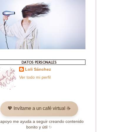
DATOS PERSONALES
Loli Sánchez
Ver todo mi perfil
💖 Invítame a un café virtual ☕
 apoyo me ayuda a seguir creando contenido
bonito y útil ✨