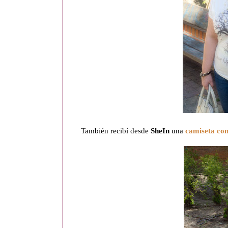
También recibí desde
SheIn
una
camiseta con