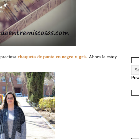
 preciosa
chaqueta de punto en negro y gris
. Ahora le estoy
.
Pow