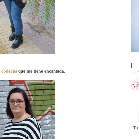
 coderas
que me tiene encantada.
Tu