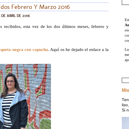
idos Febrero Y Marzo 2016
 DE ABRIL DE 2016
Es
A
s recibidos, esta vez de los dos últimos meses, febrero y
en
co
co
La
aqueta negra con capucha
. Aquí os he dejado el enlace a la
me
ap
Mis
Ten
lis
Si n