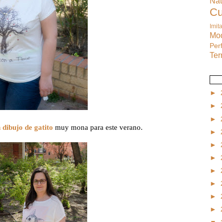
Na
C
Imit
M
Pe
Te
►
►
►
 dibujo de gatito
muy mona para este verano.
►
►
►
►
►
►
►