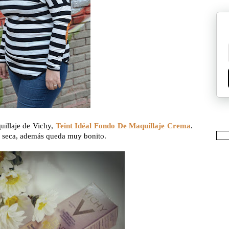
uillaje de Vichy,
Teint Idéal Fondo De Maquillaje Crema
.
l seca, además queda muy bonito.