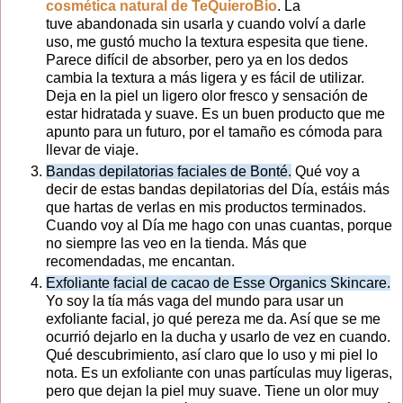
cosmética natural de TeQuieroBio
.
La
tuve abandonada sin usarla y cuando volví a darle
uso, me gustó mucho la textura espesita que tiene.
Parece difícil de absorber, pero ya en los dedos
cambia la textura a más ligera y es fácil de utilizar.
Deja en la piel un ligero olor fresco y sensación de
estar hidratada y suave. Es un buen producto que me
apunto para un futuro, por el tamaño es cómoda para
llevar de viaje.
Bandas depilatorias faciales de Bonté.
Qué voy a
decir de estas bandas depilatorias del Día, estáis más
que hartas de verlas en mis productos terminados.
Cuando voy al Día me hago con unas cuantas, porque
no siempre las veo en la tienda. Más que
recomendadas, me encantan.
Exfoliante facial de cacao de Esse Organics Skincare.
Yo soy la tía más vaga del mundo para usar un
exfoliante facial, jo qué pereza me da. Así que se me
ocurrió dejarlo en la ducha y usarlo de vez en cuando.
Qué descubrimiento, así claro que lo uso y mi piel lo
nota. Es un exfoliante con unas partículas muy ligeras,
pero que dejan la piel muy suave. Tiene un olor muy