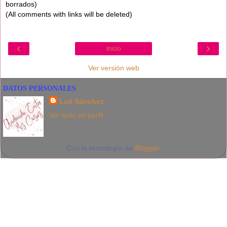
borrados)
(All comments with links will be deleted)
‹
›
Inicio
Ver versión web
DATOS PERSONALES
Loli Sánchez
Ver todo mi perfil
Con la tecnología de
Blogger
.