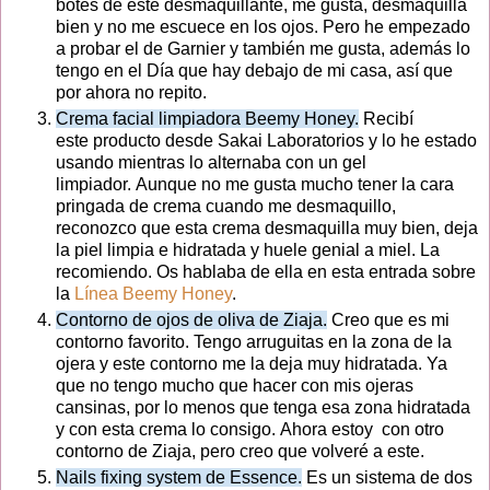
botes de este desmaquillante, me gusta, desmaquilla
bien y no me escuece en los ojos. Pero he empezado
a probar el de Garnier y también me gusta, además lo
tengo en el Día que hay debajo de mi casa, así que
por ahora no repito.
Crema facial limpiadora Beemy Honey.
Recibí
este producto desde Sakai Laboratorios y lo he estado
usando mientras lo alternaba con un gel
limpiador. Aunque no me gusta mucho tener la cara
pringada de crema cuando me desmaquillo,
reconozco que esta crema desmaquilla muy bien, deja
la piel limpia e hidratada y huele genial a miel. La
recomiendo. Os hablaba de ella en esta entrada sobre
la
Línea Beemy Honey
.
Contorno de ojos de oliva de Ziaja.
Creo que es mi
contorno favorito. Tengo arruguitas en la zona de la
ojera y este contorno me la deja muy hidratada. Ya
que no tengo mucho que hacer con mis ojeras
cansinas, por lo menos que tenga esa zona hidratada
y con esta crema lo consigo. Ahora estoy con otro
contorno de Ziaja, pero creo que volveré a este.
Nails fixing system de Essence.
Es un sistema de dos