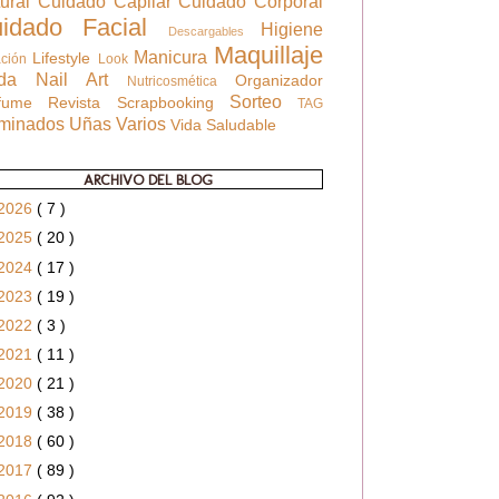
tural
Cuidado Capilar
Cuidado Corporal
uidado Facial
Higiene
Descargables
Maquillaje
Manicura
Lifestyle
ación
Look
oda
Nail Art
Organizador
Nutricosmética
Sorteo
rfume
Revista
Scrapbooking
TAG
rminados
Uñas
Varios
Vida Saludable
ARCHIVO DEL BLOG
2026
( 7 )
2025
( 20 )
2024
( 17 )
2023
( 19 )
2022
( 3 )
2021
( 11 )
2020
( 21 )
2019
( 38 )
2018
( 60 )
2017
( 89 )