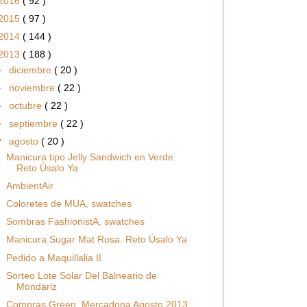
2016
( 92 )
2015
( 97 )
2014
( 144 )
2013
( 188 )
►
diciembre
( 20 )
►
noviembre
( 22 )
►
octubre
( 22 )
►
septiembre
( 22 )
▼
agosto
( 20 )
Manicura tipo Jelly Sandwich en Verde.
Reto Úsalo Ya
AmbientAir
Coloretes de MUA, swatches
Sombras FashionistA, swatches
Manicura Sugar Mat Rosa. Reto Úsalo Ya
Pedido a Maquillalia II
Sorteo Lote Solar Del Balneario de
Mondariz
Compras Green, Mercadona Agosto 2013