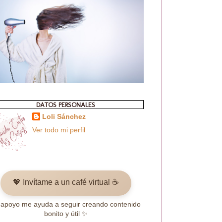
DATOS PERSONALES
Loli Sánchez
Ver todo mi perfil
💖 Invítame a un café virtual ☕
 apoyo me ayuda a seguir creando contenido
bonito y útil ✨