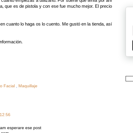
cuanto empiezas a utilizarlo. Por suerte que tenía por ahí
, que es de pistola y con ese fue mucho mejor. El precio
 en cuanto lo haga os lo cuento. Me gustó en la tienda, así
nformación.
o Facial
,
Maquillaje
 12:56
ream esperare ese post