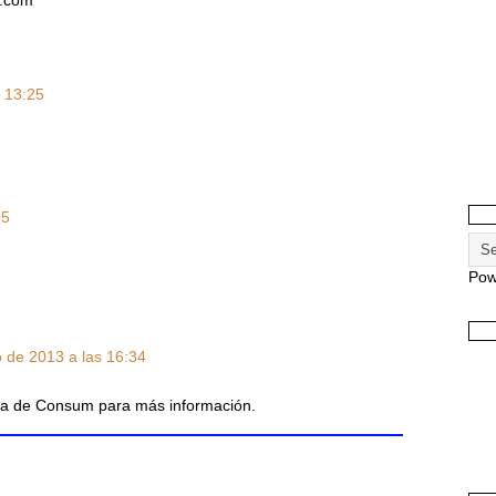
t.com
s 13:25
05
Pow
 de 2013 a las 16:34
ina de Consum para más información.