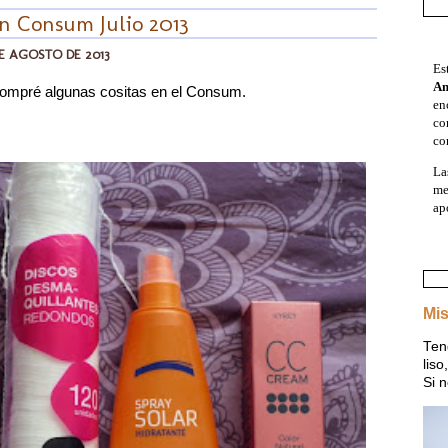
n Consum Julio 2013
E AGOSTO DE 2013
Es
A
compré algunas cositas en el Consum.
en
co
co
La
me
ap
Mis
Ten
lis
Si n