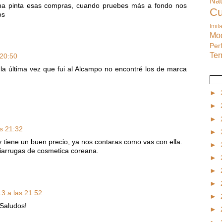
Na
ena pinta esas compras, cuando pruebes más a fondo nos
C
os
Imit
M
Pe
Te
 20:50
la última vez que fui al Alcampo no encontré los de marca
►
►
►
s 21:32
►
tiene un buen precio, ya nos contaras como vas con ella.
►
tiarrugas de cosmetica coreana.
►
►
►
3 a las 21:52
►
 Saludos!
►