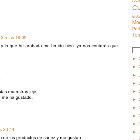
Na
C
Imit
M
Pe
Te
3 a las 19:09
 y lo que he probado me ha ido bien. ya nos contarás que
►
►
►
1
►
►
tas muerstras jeje.
e me ha gustado.
►
►
►
►
s 23:44
►
o de los productos de sanez y me gustan.