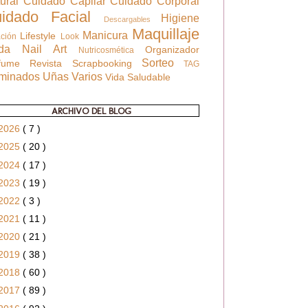
tural
Cuidado Capilar
Cuidado Corporal
uidado Facial
Higiene
Descargables
Maquillaje
Manicura
Lifestyle
ación
Look
oda
Nail Art
Organizador
Nutricosmética
Sorteo
rfume
Revista
Scrapbooking
TAG
rminados
Uñas
Varios
Vida Saludable
ARCHIVO DEL BLOG
2026
( 7 )
2025
( 20 )
2024
( 17 )
2023
( 19 )
2022
( 3 )
2021
( 11 )
2020
( 21 )
2019
( 38 )
2018
( 60 )
2017
( 89 )