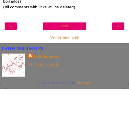
borrados)
(All comments with links will be deleted)
‹
›
Inicio
Ver versión web
DATOS PERSONALES
Loli Sánchez
Ver todo mi perfil
Con la tecnología de
Blogger
.