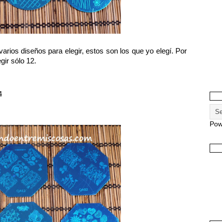
arios diseños para elegir, estos son los que yo elegí. Por
gir sólo 12.
4
Pow