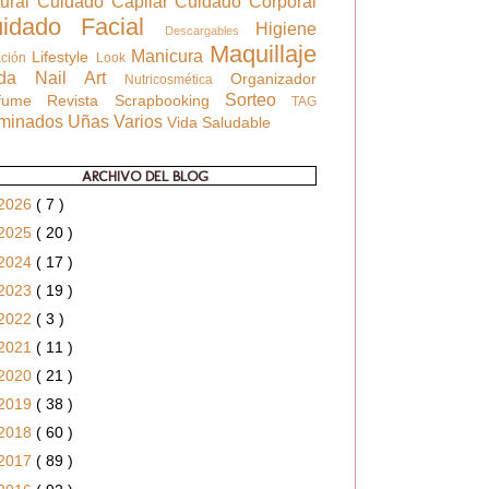
tural
Cuidado Capilar
Cuidado Corporal
uidado Facial
Higiene
Descargables
Maquillaje
Manicura
Lifestyle
ación
Look
oda
Nail Art
Organizador
Nutricosmética
Sorteo
rfume
Revista
Scrapbooking
TAG
rminados
Uñas
Varios
Vida Saludable
ARCHIVO DEL BLOG
2026
( 7 )
2025
( 20 )
2024
( 17 )
2023
( 19 )
2022
( 3 )
2021
( 11 )
2020
( 21 )
2019
( 38 )
2018
( 60 )
2017
( 89 )