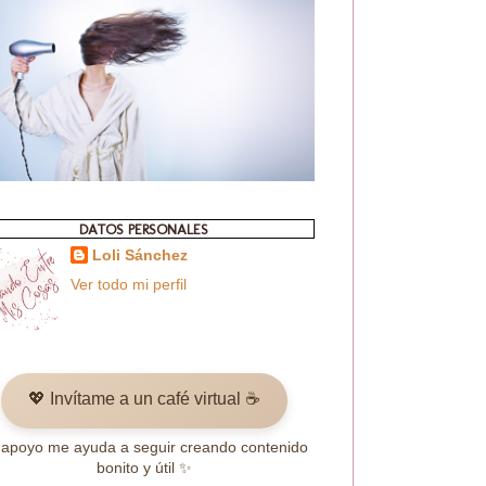
DATOS PERSONALES
Loli Sánchez
Ver todo mi perfil
💖 Invítame a un café virtual ☕
 apoyo me ayuda a seguir creando contenido
bonito y útil ✨