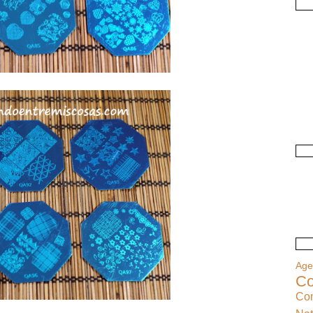
Ag
Co
Co