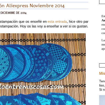
ón Aliexpress Noviembre 2014
E DICIEMBRE DE 2014
Es
A
 estampación que os enseñé en
esta entrada
, hice otro par
en
stampación. Hoy os las voy a enseñar a ver si os gustan.
co
co
La
me
ap
Mis
Ten
lis
Si n