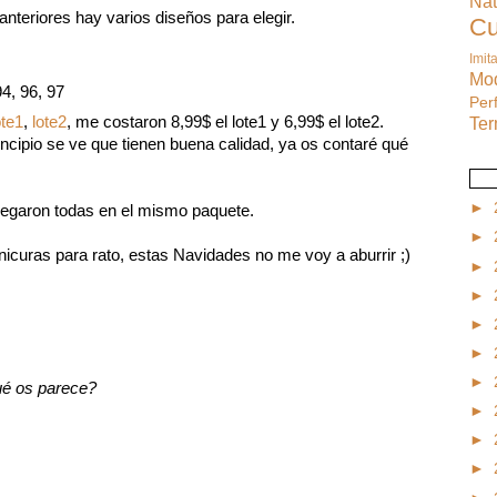
Na
 anteriores hay varios diseños para elegir.
C
Imit
M
94, 96, 97
Pe
Te
ote1
,
lote2
, me costaron 8,99$ el lote1 y 6,99$ el lote2.
incipio se ve que tienen buena calidad, ya os contaré qué
►
llegaron todas en el mismo paquete.
►
icuras para rato, estas Navidades no me voy a aburrir ;)
►
►
►
►
►
qué os parece?
►
►
►