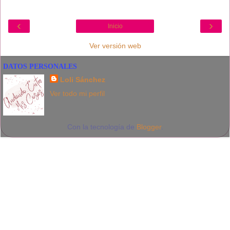
‹
›
Inicio
Ver versión web
DATOS PERSONALES
Loli Sánchez
Ver todo mi perfil
Con la tecnología de
Blogger
.